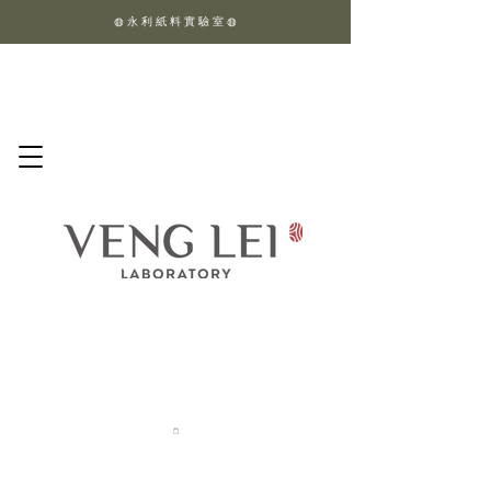
◍ 永 利 紙 料 實 驗 室 ◍