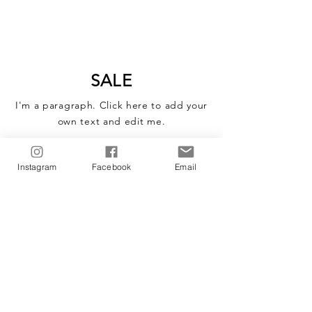
SALE
I'm a paragraph. Click here to add your
own text and edit me.
Instagram
Facebook
Email
我們現在沒有任何商品
可以展示。