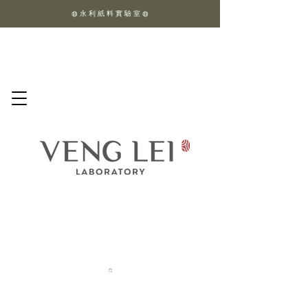
◍ 永 利 紙 料 實 驗 室 ◍