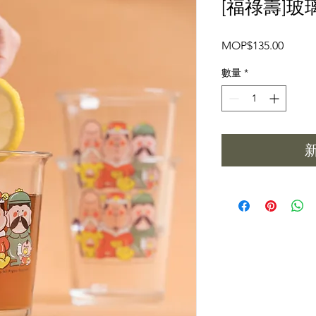
[福祿壽]玻
價
MOP$135.00
格
數量
*