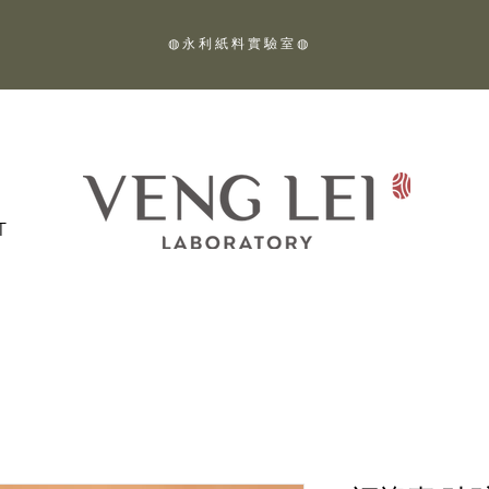
◍ 永 利 紙 料 實 驗 室 ◍
T