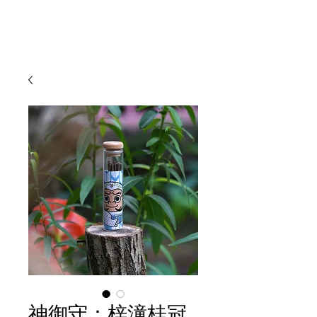
神御守：梓潼桂冠