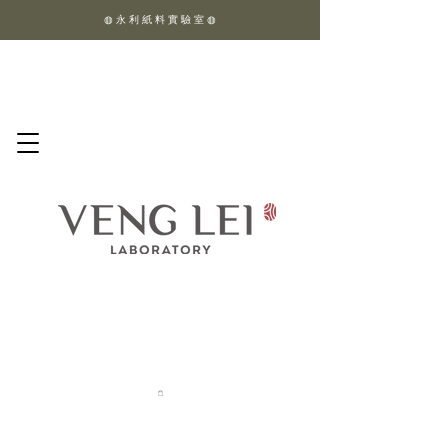
◍ 永 利 紙 料 實 驗 室 ◍