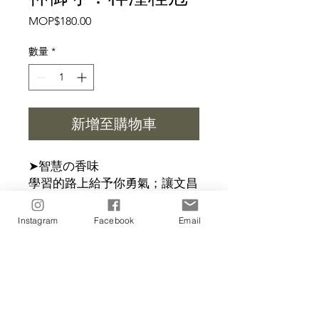
價
MOP$180.00
格
數量
*
新增至購物車
➤智慧の香味
學習的路上給予你勇氣；讓文昌
同你百戰百勝
Instagram
Facebook
Email
本系列為：「神御守」澳門の香
味
可搭配 同款祈福御守，疊加線
香使用👍