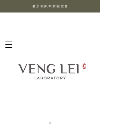
◍ 永 利 紙 料 實 驗 室 ◍