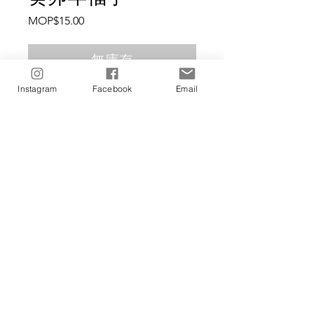
價
MOP$15.00
格
無庫存
Instagram
Facebook
Email
福字貼 共2款(不單售)
PRODUCT INFO
尺寸：15*15 cm
SHIPPING INFO
銅版紙材
｜澳門｜
消費滿mop300可免費送澳門
Guarantee
半島、滿mop450可免費送氹仔及路環
｜中國大陸｜
順豐到付
我們保證
｜港、台｜
消費滿mop500可免運(EMS
1. 所有產品為
純手工澳門製造
，以
純天
或DHL)
然有機香材製成
。
更多地區請PM查詢
2. 線香避開寵物、孕婦及嬰兒等易過敏
香料，
請安心使用
。