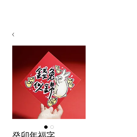
癸卯年福字