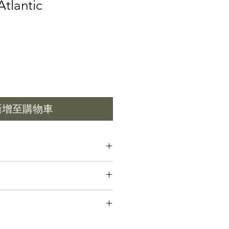
antic
新增至購物車
20-25分鐘
300可免費送澳門半島、滿mop450可
付
 each stick can burn 20-25 mins.
500可免運(EMS或DHL)