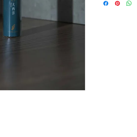
◗Ingredient: Frankin
1. 所有產品為
純手工
更多地區請PM查詢
2. 線香避開寵物、
用
。