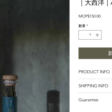
｜大西洋｜Atl
價
MOP$150.00
格
數量
*
PRODUCT INFO
◗管裝包裝
SHIPPING INFO
◗20支/盒，單支可燃燒
◗成份：乳香、白麝香
｜澳門｜
消費滿mop
----
Guarantee
免費送氹仔及路環
◗Glass Package.
｜中國大陸｜
順豐到
◗20 sticks per glass,
我們保證
｜港、台｜
消費滿mop