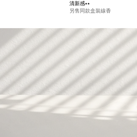
清新感⭑⭑
另售同款盒裝線香