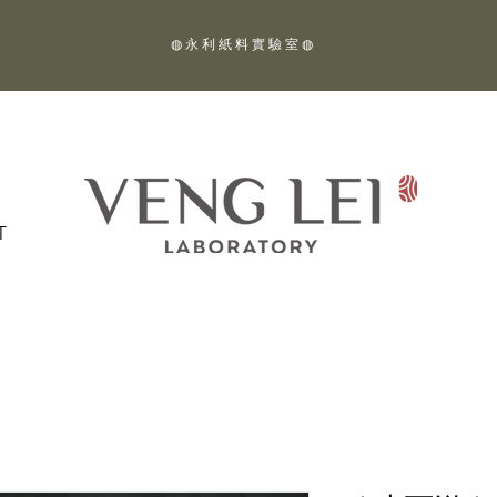
◍ 永 利 紙 料 實 驗 室 ◍
T