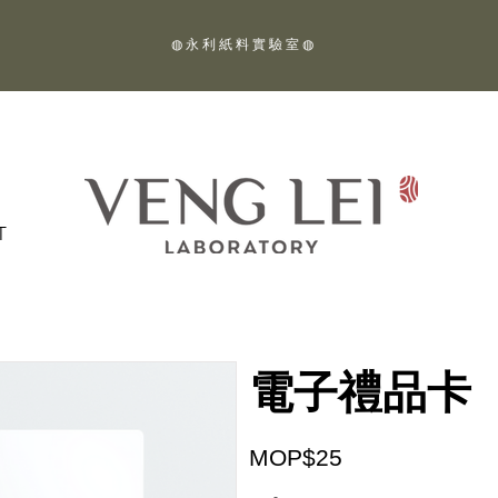
◍ 永 利 紙 料 實 驗 室 ◍
T
電子禮品卡
MOP$25